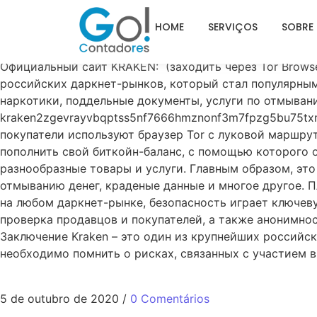
KRAKEN ТОР КРАКЕН ШОП 
HOME
SERVIÇOS
SOBRE
home
Официальный сайт KRAKEN: (заходить через Tor Browser
российских даркнет-рынков, который стал популярным 
наркотики, поддельные документы, услуги по отмывани
kraken2zgevrayvbqptss5nf7666hmznonf3m7fpzg5bu75txmbx
покупатели используют браузер Tor с луковой маршру
пополнить свой биткойн-баланс, с помощью которого 
разнообразные товары и услуги. Главным образом, это
отмыванию денег, краденые данные и многое другое. 
на любом даркнет-рынке, безопасность играет ключев
проверка продавцов и покупателей, а также анонимнос
Заключение Kraken – это один из крупнейших российс
необходимо помнить о рисках, связанных с участием в
5 de outubro de 2020
/
0 Comentários