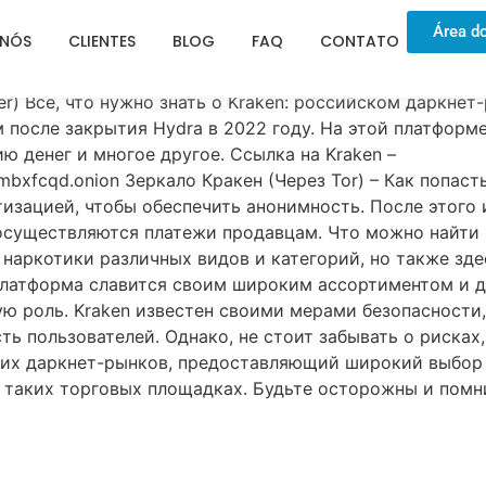
ЗЕРКАЛО ССЫЛКА
Área do
 NÓS
CLIENTES
BLOG
FAQ
CONTATO
) Все, что нужно знать о Kraken: российском даркнет-р
после закрытия Hydra в 2022 году. На этой платформе
ю денег и многое другое. Cсылка на Kraken –
fcqd.onion Зеркало Кракен (Через Tor) – Как попасть 
тизацией, чтобы обеспечить анонимность. После этого
осуществляются платежи продавцам. Что можно найти 
 наркотики различных видов и категорий, но также зд
Платформа славится своим широким ассортиментом и д
ую роль. Kraken известен своими мерами безопасности
ть пользователей. Однако, не стоит забывать о риска
ких даркнет-рынков, предоставляющий широкий выбор т
 таких торговых площадках. Будьте осторожны и помни