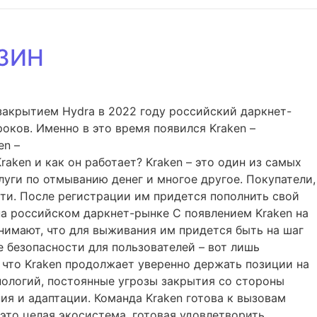
ЗИН
закрытием Hydra в 2022 году российский даркнет-
роков. Именно в это время появился Kraken –
en –
aken и как он работает? Kraken – это один из самых
луги по отмыванию денег и многое другое. Покупатели,
ти. После регистрации им придется пополнить свой
на российском даркнет-рынке С появлением Kraken на
нимают, что для выживания им придется быть на шаг
 безопасности для пользователей – вот лишь
а что Kraken продолжает уверенно держать позиции на
хнологий, постоянные угрозы закрытия со стороны
ия и адаптации. Команда Kraken готова к вызовам
 это целая экосистема, готовая удовлетворить