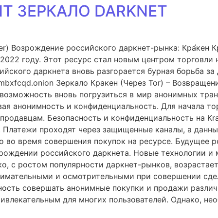
ЙТ ЗЕРКАЛО DARKNET
r) Возрождение российского даркнет-рынка: Кра́кен К
в 2022 году. Этот ресурс стал новым центром торговл
ийского даркнета вновь разгорается бурная борьба за
xfcqd.onion Зеркало Кракен (Через Tor) – Возвращени
 возможность вновь погрузиться в мир анонимных тран
ивая анонимность и конфиденциальность. Для начала т
и продавцам. Безопасность и конфиденциальность на K
 Платежи проходят через защищенные каналы, а данны
о во время совершения покупок на ресурсе. Будущее р
озрождении российского даркнета. Новые технологии 
о, с ростом популярности даркнет-рынков, возрастает
нимательными и осмотрительными при совершении сдел
ость совершать анонимные покупки и продажи различн
ривлекательным для многих пользователей. Однако, н