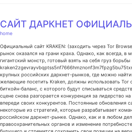
САЙТ ДАРКНЕТ ОФИЦИАЛЬ
home
Официальный сайт KRAKEN: (заходить через Tor Browse
рынок оказался на грани краха. Однако, как всегда, в
гигантский монстр, готовый взять на себя груз борьбы
kraken2zgevrayvbqptss5nf7666hmznonf3m7fpzg5bu75txmbx
крупных российских даркнет-рынков, где можно найти 
желающие посетить Kraken, должны использовать Tor 
биткойн-баланс, с которого будут списываться средст
сцене снова разгорается конкуренция за лидерство на
впереди своих конкурентов. Постоянные обновления с
некоторые из стратегий, которые разрабатывает коман
российском даркнет-рынке. Однако, как и в любом дел
правоохранительных органов и изменение потребностей
будущего и стремится сохранить свои позиции на верш