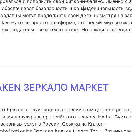
роваться и пополнить свой биткойн-баланс. Именно с 
а обеспечивает безопасность и конфиденциальность сд
родавцы могут продолжать свои дела, несмотря на зак
raken – это не просто платформа, это целый мир возмо
 законодательстве и технологиях. Но помните, всегда
AKEN ЗЕРКАЛО МАРКЕТ
) Кра́кен: новый лидер на российском даркнет-рынке Кр
рытия популярного российского ресурса Hydra. Считает
законных услуг в России. Cсылка на Kraken –
xfcqd.onion Зеркало Кракен (Через Tor) – Возникнове