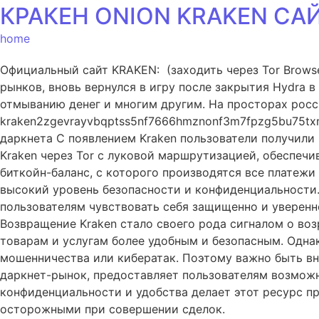
КРАКЕН ONION KRAKEN СА
home
Официальный сайт KRAKEN: (заходить через Tor Browse
рынков, вновь вернулся в игру после закрытия Hydra 
отмыванию денег и многим другим. На просторах росс
kraken2zgevrayvbqptss5nf7666hmznonf3m7fpzg5bu75txmb
даркнета С появлением Kraken пользователи получили
Kraken через Tor с луковой маршрутизацией, обеспеч
биткойн-баланс, с которого производятся все платеж
высокий уровень безопасности и конфиденциальности.
пользователям чувствовать себя защищенно и уверенн
Возвращение Kraken стало своего рода сигналом о в
товарам и услугам более удобным и безопасным. Однак
мошенничества или кибератак. Поэтому важно быть в
даркнет-рынок, предоставляет пользователям возможн
конфиденциальности и удобства делает этот ресурс п
осторожными при совершении сделок.