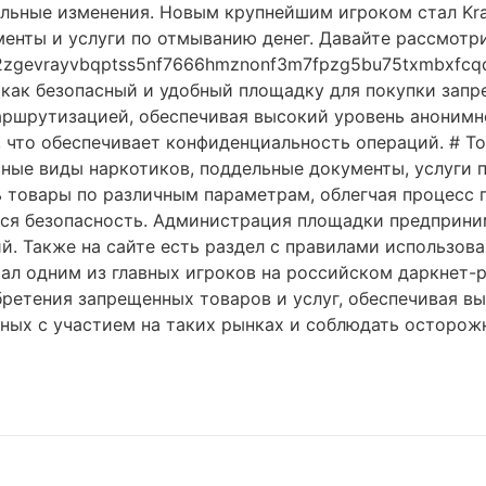
ельные изменения. Новым крупнейшим игроком стал Kr
менты и услуги по отмыванию денег. Давайте рассмотр
2zgevrayvbqptss5nf7666hmznonf3m7fpzg5bu75txmbxfcqd.o
 как безопасный и удобный площадку для покупки запр
маршрутизацией, обеспечивая высокий уровень анонимн
что обеспечивает конфиденциальность операций. # Тов
ные виды наркотиков, поддельные документы, услуги п
ь товары по различным параметрам, облегчая процесс 
тся безопасность. Администрация площадки предприни
. Также на сайте есть раздел с правилами использова
тал одним из главных игроков на российском даркнет-
ретения запрещенных товаров и услуг, обеспечивая в
нных с участием на таких рынках и соблюдать осторож