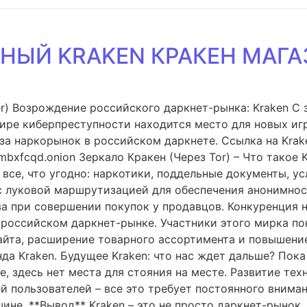
НЫЙ KRAKEN КРАКЕН МАГА
r) Возрождение российского даркнет-рынка: Kraken С 
 мире киберпреступности находится место для новых иг
 за наркорынок в российском даркнете. Cсылка на Krak
fcqd.onion Зеркало Кракен (Через Tor) – Что такое Kr
все, что угодно: наркотики, поддельные документы, ус
с луковой маршрутизацией для обеспечения анонимнос
ва при совершении покупок у продавцов. Конкуренция 
 российском даркнет-рынке. Участники этого мирка по
айта, расширение товарного ассортимента и повышение
да Kraken. Будущее Kraken: что нас ждет дальше? Пок
е, здесь нет места для стояния на месте. Развитие те
 пользователей – все это требует постоянного вниман
ине. **Вывод** Kraken – это не просто даркнет-рынок,