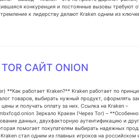
ившаяся конкуренция и постоянные вызовы требуют от
стремление к лидерству делают Kraken одним из ключе
 TOR САЙТ ONION
r) **Как работает Kraken?** Kraken работает по принц
лог товаров, выбирать нужный продукт, оформлять зак
цены и получать оплату за них. Cсылка на Kraken –
xfcqd.onion Зеркало Кракен (Через Tor) – **Особенно
рование данных, двухфакторную аутентификацию и дру
которая помогает покупателям выбирать надежных прод
, Kraken стал одним из главных игроков на российском